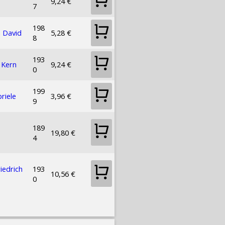
9,24 €
7
198
 David
5,28 €
8
193
 Kern
9,24 €
0
199
riele
3,96 €
9
189
19,80 €
4
iedrich
193
10,56 €
0