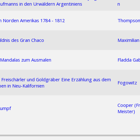
ufmanns in den Urwäldern Argentiniens
n
n Norden Amerikas 1784 - 1812
Thompson
ildnis des Gran Chaco
Maximilian
r Mandalas zum Ausmalen
Fladda Gab
, Freischärler und Goldgräber Eine Erzählung aus dem
Fogowitz
ben in Neu-Kalifornien
Cooper (Fr
rumpf
Meister)