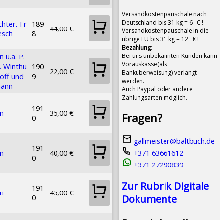
Versandkostenpauschale nach
Deutschland bis 31 kg = 6 € !
chter, Fr
189
44,00 €
Versandkostenpauschale in die
esch
8
übrige EU bis 31 kg = 12 € !
Bezahlung
:
Bei uns unbekannten Kunden kann
n u.a. P.
Vorauskasse(als
J. Winthu
190
22,00 €
Banküberweisung) verlangt
qoff und
9
werden.
mann
Auch Paypal oder andere
Zahlungsarten möglich.
191
en
35,00 €
Fragen?
0
gallmeister@baltbuch.de
191
en
40,00 €
+371 63661612
0
+371 27290839
Zur Rubrik Digitale
191
en
45,00 €
0
Dokumente