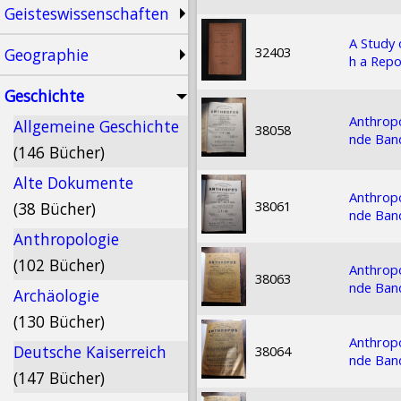
Geisteswissenschaften
A Study 
32403
Geographie
h a Repo
Geschichte
Anthropo
Allgemeine Geschichte
38058
nde Band
(146 Bücher)
Alte Dokumente
Anthropo
38061
(38 Bücher)
nde Band
Anthropologie
(102 Bücher)
Anthropo
38063
nde Band
Archäologie
(130 Bücher)
Anthropo
Deutsche Kaiserreich
38064
nde Band
(147 Bücher)