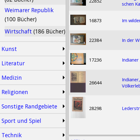
22852
schen Ka
Weimarer Republik
(100 Bücher)
16873
Im wilde
Wirtschaft
(186 Bücher)
22384
In der W
Kunst
17236
Indiane
Literatur
Medizin
Indianer
26644
Völkerle
Religionen
Sonstige Randgebiete
28298
Lederst
Sport und Spiel
Technik