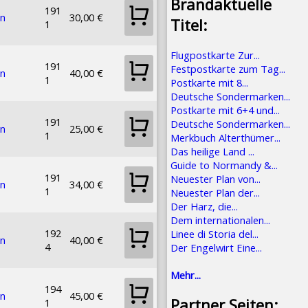
Brandaktuelle
191
en
30,00 €
Titel:
1
Flugpostkarte Zur...
191
Festpostkarte zum Tag...
en
40,00 €
1
Postkarte mit 8...
Deutsche Sondermarken...
Postkarte mit 6+4 und...
191
Deutsche Sondermarken...
en
25,00 €
1
Merkbuch Alterthümer...
Das heilige Land ...
Guide to Normandy &...
191
Neuester Plan von...
en
34,00 €
1
Neuester Plan der...
Der Harz, die...
Dem internationalen...
192
Linee di Storia del...
en
40,00 €
4
Der Engelwirt Eine...
Mehr...
194
en
45,00 €
Partner Seiten:
1