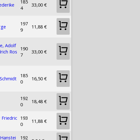
185
ederike
33,00 €
4
197
rge
11,88 €
9
e, Adolf
190
drich Ros
33,00 €
7
185
 Schmidt
16,50 €
0
192
18,48 €
0
 Friedric
193
11,88 €
0
 Hanstei
192