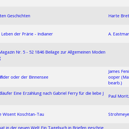
ten Geschichten
Harte Bre
Leben der Prärie - Indianer
A. Eastma
 Magazin Nr. 5 - 52 1846 Beilage zur Allgemeinen Moden
g
James Fen
finder oder der Binnensee
ooper (Ma
bearb.)
läufer Eine Erzählung nach Gabriel Ferry für die liebe J
Paul Morit
de Wisent Koschtan-Tau
Strohmeye
at in der neuen Welt Ein Tagebuch in Briefen geschrie