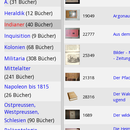
Ä.
(31 Bücher)
Heraldik
(12 Bücher)
19049
Argonau
Indianer
(40 Bücher)
22777
Aus dem 
Inquisition
(9 Bücher)
Kolonien
(68 Bücher)
Bilder -
25349
Militaria
(308 Bücher)
- Zeitun
Mittelalter
(241 Bücher)
21318
Der Pfad
Napoleon bis 1815
Der Wald
(26 Bücher)
28316
ugend
Ostpreussen,
Westpreussen,
1689
Der wil
Schlesien
(90 Bücher)
Die Heim