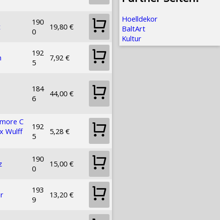
Hoelldekor
190
t
19,80 €
BaltArt
0
Kultur
192
n
7,92 €
5
184
44,00 €
6
imore C
192
x Wulff
5,28 €
5
190
z
15,00 €
0
193
r
13,20 €
9