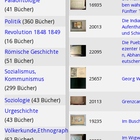
Paläontologie
16935
ben währ
(41 Bücher)
Fünfter 
Die Indi
Politik
(360 Bücher)
20013
Aufentha
Revolution 1848 1849
und Schi
(16 Bücher)
Die Pueb
ezenter 
Römische Geschichte
22095
n, Abhan
(51 Bücher)
eutschen
Sozialismus,
Kommunismus
25657
Georg Wa
(299 Bücher)
Soziologie
(43 Bücher)
20113
Grenzca
Urgeschichte
(43 Bücher)
19235
Im Busc
Völkerkunde,Ethnographie
Im Wigwa
(62 Bücher)