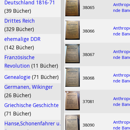
Deutschland 1816-71
Anthropo
38065
nde Band
(39 Bücher)
Drittes Reich
Anthropo
(329 Bücher)
38066
nde Band
ehemalige DDR
(142 Bücher)
Anthropo
38067
Französische
nde Band
Revolution
(11 Bücher)
Anthropo
Genealogie
(71 Bücher)
38068
nde Band
Germanen, Wikinger
(26 Bücher)
Anthropo
37081
nde Band
Griechische Geschichte
(71 Bücher)
Anthropo
Hanse,Schonenfahrer u.
38090
nde Band