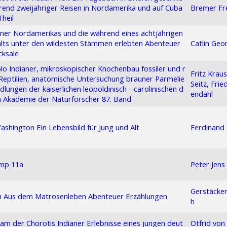
end zweijähriger Reisen in Nordamerika und auf Cuba
Bremer Fr
Theil
aner Nordamerikas und die während eines achtjährigen
lts unter den wildesten Stämmen erlebten Abenteuer
Catlin Geo
cksale
lo Indianer, mikroskopischer Knochenbau fossiler und r
Fritz Kraus
Reptilien, anatomische Untersuchung brauner Parmelie
Seitz, Frie
dlungen der kaiserlichen leopoldinisch - carolinischen d
endahl
 Akademie der Naturforscher 87. Band
shington Ein Lebensbild für Jung und Alt
Ferdinand
mp 11a
Peter Jens
Gerstäcker
h Aus dem Matrosenleben Abenteuer Erzählungen
h
m der Chorotis Indianer Erlebnisse eines jungen deut
Otfrid von