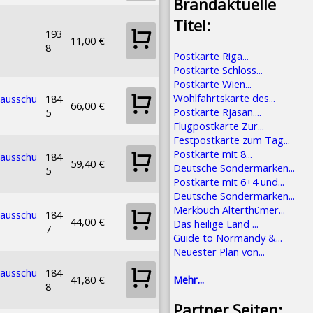
Brandaktuelle
Titel:
193
11,00 €
8
Postkarte Riga...
Postkarte Schloss...
Postkarte Wien...
Wohlfahrtskarte des...
sausschu
184
66,00 €
Postkarte Rjasan....
5
Flugpostkarte Zur...
Festpostkarte zum Tag...
Postkarte mit 8...
sausschu
184
59,40 €
Deutsche Sondermarken...
5
Postkarte mit 6+4 und...
Deutsche Sondermarken...
Merkbuch Alterthümer...
sausschu
184
44,00 €
Das heilige Land ...
7
Guide to Normandy &...
Neuester Plan von...
sausschu
184
Mehr...
41,80 €
8
Partner Seiten: