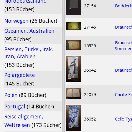
Norddeutschland
27154
Bodderli
(153 Bücher)
Norwegen
(26 Bücher)
27146
Braunsc
Ozeanien, Australien
(95 Bücher)
Braunsch
15926
Sommer 
Persien, Türkei, Irak,
Iran, Arabien
(153 Bücher)
36042
Braunsc
Polargebiete
(145 Bücher)
22079
Cäcilie 
Polen
(89 Bücher)
Portugal
(14 Bücher)
Reise allgemein,
36052
Celle Ty
Weltreisen
(173 Bücher)