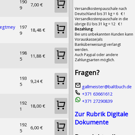
190
7,00 €
9
Versandkostenpauschale nach
Deutschland bis 31 kg = 6 € !
Versandkostenpauschale in die
übrige EU bis 31 kg = 12 € !
Tegtmey
197
Bezahlung
:
18,48 €
9
Bei uns unbekannten Kunden kann
Vorauskasse(als
Banküberweisung) verlangt
werden.
198
Auch Paypal oder andere
11,88 €
5
Zahlungsarten möglich.
Fragen?
193
9,24 €
5
gallmeister@baltbuch.de
+371 63661612
+371 27290839
192
18,00 €
1
Zur Rubrik Digitale
Dokumente
192
6,00 €
5