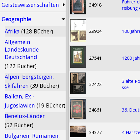
Führer d
Geisteswissenschaften
34918
reibung 
Geographie
Afrika
(128 Bücher)
29904
100 Jahr
Allgemein
Landeskunde
Deutschland
27541
1200 Jah
(122 Bücher)
Alpen, Bergsteigen,
3 alte P
32422
Skifahren
(39 Bücher)
sse
Balkan, Ex -
Jugoslawien
(19 Bücher)
34861
36. Deut
Benelux-Länder
(52 Bücher)
34377
4 Harzz
Bulgarien, Rumänien,