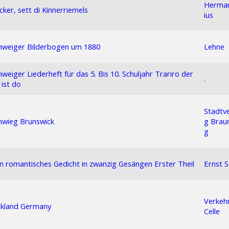
Herman
cker, sett di Kinnerriemels
ius
hweiger Bilderbogen um 1880
Lehne
weiger Liederheft für das 5. Bis 10. Schuljahr Trariro der
.
ist do
Stadtv
hwieg Brunswick
g Brau
g
Ein romantisches Gedicht in zwanzig Gesängen Erster Theil
Ernst S
Verkeh
skland Germany
Celle