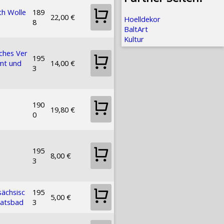
th Wolle
189
22,00 €
Hoelldekor
8
BaltArt
Kultur
ches Ver
195
mt und
14,00 €
3
190
19,80 €
0
195
8,00 €
3
sächsisc
195
5,00 €
aatsbad
3