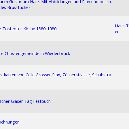
urch Goslar am Harz. Mit Abbildungen und Plan und besch
des Brusttuches.
Hans 
e Tostedter Kirche 1880-1980
er
re Christengemeinde in Wiedenbrück
ostkarten von Celle Grosser Plan, Zöllnerstrasse, Schuhstra
scher Glaser Tag Festbuch
eichnungen