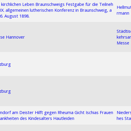
kirchlichen Leben Braunschweigs Festgabe für die Teilneh
Hellmu
IX. allgemeinen lutherischen Konferenz in Braunschweig, a
rmann
26. August 1898.
Städtis
tse Hannover
kehrsa
Messe
zburg
zburg
dorf am Deister Hilft gegen Rheuma Gicht Ischias Frauen
Nieder
rankheiten des Kindesalters Hautleiden
hes St