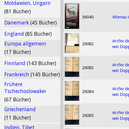
Moldawien, Ungarn
(81 Bücher)
36040
Altenau 
Dänemark
(45 Bücher)
England
(85 Bücher)
Archiv d
Europa allgemein
26082
wei Dop
(17 Bücher)
Finnland
(143 Bücher)
Archiv d
26083
wei Dop
Frankreich
(145 Bücher)
Frühere
Archiv d
Tschechoslowakei
26084
wei Dop
(67 Bücher)
Griechenland
Archiv d
26085
(11 Bücher)
wei Dop
Indien, Tibet