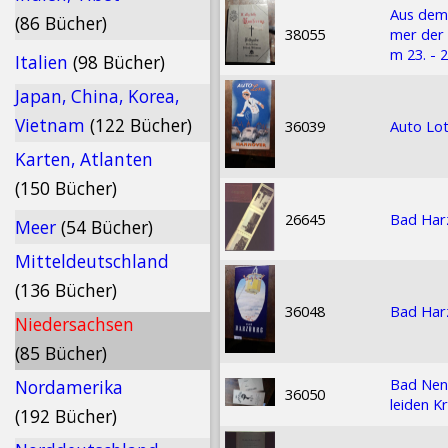
Aus dem 
(86 Bücher)
38055
mer der 
m 23. - 
Italien
(98 Bücher)
Japan, China, Korea,
Vietnam
(122 Bücher)
36039
Auto Lo
Karten, Atlanten
(150 Bücher)
26645
Bad Har
Meer
(54 Bücher)
Mitteldeutschland
(136 Bücher)
36048
Bad Har
Niedersachsen
(85 Bücher)
Bad Nenn
Nordamerika
36050
leiden K
(192 Bücher)