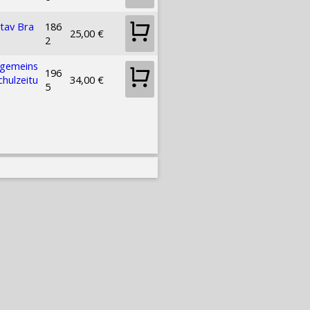
tav Bra
186
25,00 €
2
sgemeins
196
chulzeitu
34,00 €
5