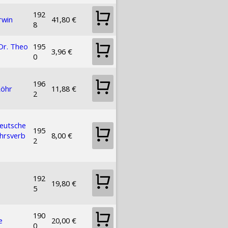
192
rwin
41,80 €
8
Dr. Theo
195
3,96 €
0
196
Röhr
11,88 €
2
eutsche
195
ehrsverb
8,00 €
2
192
19,80 €
5
190
e
20,00 €
0