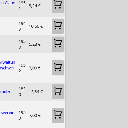
n Claud
195
9,24 €
1
194
10,56 €
9
195
5,28 €
0
erwaltun
195
nschwei
7,00 €
2
182
chulze
15,84 €
0
rsverein
195
7,00 €
3