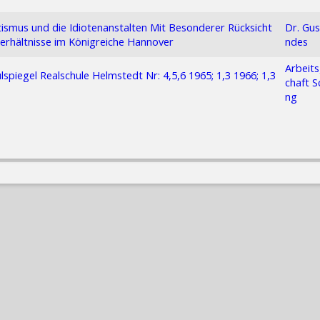
tismus und die Idiotenanstalten Mit Besonderer Rücksicht
Dr. Gus
Verhältnisse im Königreiche Hannover
ndes
Arbeit
lspiegel Realschule Helmstedt Nr: 4,5,6 1965; 1,3 1966; 1,3
chaft S
ng