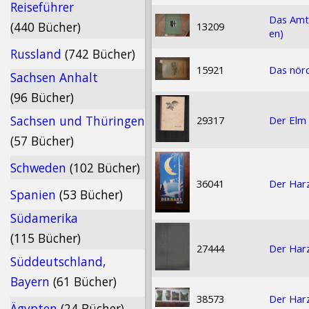
Reiseführer
Das Amt 
(440 Bücher)
13209
en)
Russland
(742 Bücher)
15921
Das nörd
Sachsen Anhalt
(96 Bücher)
Sachsen und Thüringen
29317
Der Elm 
(57 Bücher)
Schweden
(102 Bücher)
36041
Der Har
Spanien
(53 Bücher)
Südamerika
(115 Bücher)
27444
Der Harz
Süddeutschland,
Bayern
(61 Bücher)
38573
Der Harz
Ägypten
(24 Bücher)