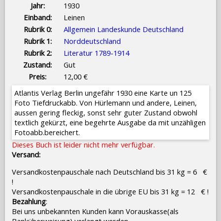
Jahr:
1930
Einband:
Leinen
Rubrik 0:
Allgemein Landeskunde Deutschland
Rubrik 1:
Norddeutschland
Rubrik 2:
Literatur 1789-1914
Zustand:
Gut
Preis:
12,00 €
Atlantis Verlag Berlin ungefähr 1930 eine Karte un 125
Foto Tiefdruckabb. Von Hürlemann und andere, Leinen,
aussen gering fleckig, sonst sehr guter Zustand obwohl
textlich gekürzt, eine begehrte Ausgabe da mit unzähligen
Fotoabb.bereichert.
Dieses Buch ist leider nicht mehr verfügbar.
Versand:
Versandkostenpauschale nach Deutschland bis 31 kg = 6 €
!
Versandkostenpauschale in die übrige EU bis 31 kg = 12 € !
Bezahlung
:
Bei uns unbekannten Kunden kann Vorauskasse(als
Banküberweisung) verlangt werden.