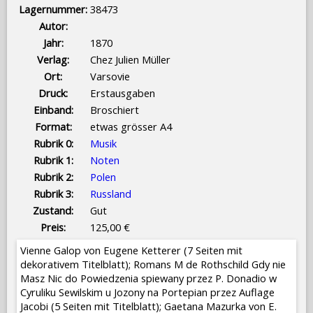
Lagernummer:
38473
Autor:
Jahr:
1870
Verlag:
Chez Julien Müller
Ort:
Varsovie
Druck:
Erstausgaben
Einband:
Broschiert
Format:
etwas grösser A4
Rubrik 0:
Musik
Rubrik 1:
Noten
Rubrik 2:
Polen
Rubrik 3:
Russland
Zustand:
Gut
Preis:
125,00 €
Vienne Galop von Eugene Ketterer (7 Seiten mit
dekorativem Titelblatt); Romans M de Rothschild Gdy nie
Masz Nic do Powiedzenia spiewany przez P. Donadio w
Cyruliku Sewilskim u Jozony na Portepian przez Auflage
Jacobi (5 Seiten mit Titelblatt); Gaetana Mazurka von E.