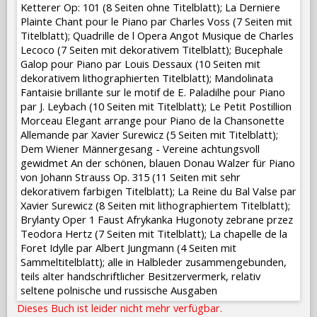
Ketterer Op: 101 (8 Seiten ohne Titelblatt); La Derniere
Plainte Chant pour le Piano par Charles Voss (7 Seiten mit
Titelblatt); Quadrille de l Opera Angot Musique de Charles
Lecoco (7 Seiten mit dekorativem Titelblatt); Bucephale
Galop pour Piano par Louis Dessaux (10 Seiten mit
dekorativem lithographierten Titelblatt); Mandolinata
Fantaisie brillante sur le motif de E. Paladilhe pour Piano
par J. Leybach (10 Seiten mit Titelblatt); Le Petit Postillion
Morceau Elegant arrange pour Piano de la Chansonette
Allemande par Xavier Surewicz (5 Seiten mit Titelblatt);
Dem Wiener Männergesang - Vereine achtungsvoll
gewidmet An der schönen, blauen Donau Walzer für Piano
von Johann Strauss Op. 315 (11 Seiten mit sehr
dekorativem farbigen Titelblatt); La Reine du Bal Valse par
Xavier Surewicz (8 Seiten mit lithographiertem Titelblatt);
Brylanty Oper 1 Faust Afrykanka Hugonoty zebrane przez
Teodora Hertz (7 Seiten mit Titelblatt); La chapelle de la
Foret Idylle par Albert Jungmann (4 Seiten mit
Sammeltitelblatt); alle in Halbleder zusammengebunden,
teils alter handschriftlicher Besitzervermerk, relativ
seltene polnische und russische Ausgaben
Dieses Buch ist leider nicht mehr verfügbar.