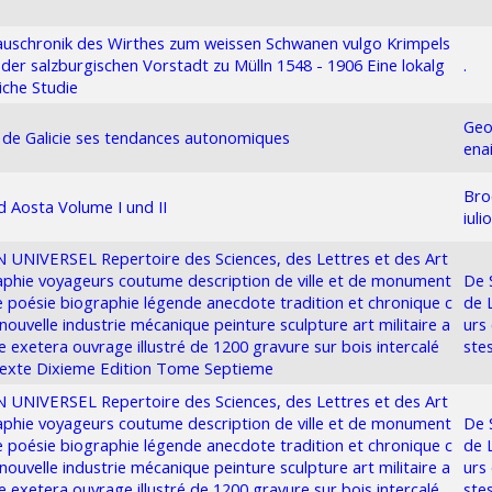
uschronik des Wirthes zum weissen Schwanen vulgo Krimpels
n der salzburgischen Vorstadt zu Mülln 1548 - 1906 Eine lokalg
.
liche Studie
Geo
 de Galicie ses tendances autonomiques
ena
Bro
 d Aosta Volume I und II
iulio
UNIVERSEL Repertoire des Sciences, des Lettres et des Art
phie voyageurs coutume description de ville et de monument
De 
re poésie biographie légende anecdote tradition et chronique c
de 
nouvelle industrie mécanique peinture sculpture art militaire a
urs 
re exetera ouvrage illustré de 1200 gravure sur bois intercalé
ste
texte Dixieme Edition Tome Septieme
UNIVERSEL Repertoire des Sciences, des Lettres et des Art
phie voyageurs coutume description de ville et de monument
De 
re poésie biographie légende anecdote tradition et chronique c
de 
nouvelle industrie mécanique peinture sculpture art militaire a
urs 
re exetera ouvrage illustré de 1200 gravure sur bois intercalé
ste