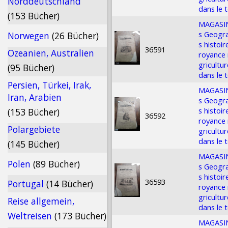
Norddeutschland
dans le 
(153 Bücher)
MAGASIN 
s Geogra
Norwegen
(26 Bücher)
s histoi
36591
Ozeanien, Australien
royance 
gricultu
(95 Bücher)
dans le 
Persien, Türkei, Irak,
MAGASIN 
Iran, Arabien
s Geogra
s histoi
(153 Bücher)
36592
royance 
Polargebiete
gricultu
dans le 
(145 Bücher)
MAGASIN 
Polen
(89 Bücher)
s Geogra
s histoi
36593
Portugal
(14 Bücher)
royance 
gricultu
Reise allgemein,
dans le 
Weltreisen
(173 Bücher)
MAGASIN 