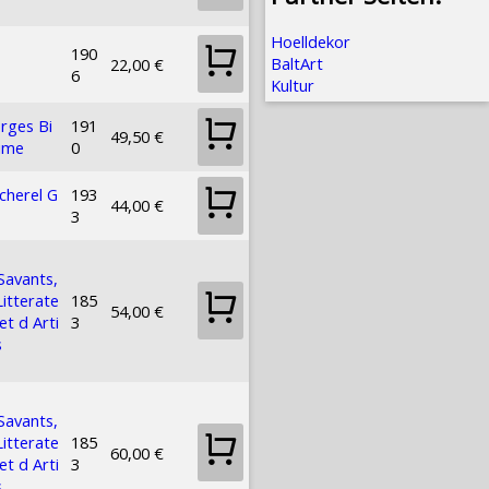
Hoelldekor
190
BaltArt
22,00 €
6
Kultur
rges Bi
191
49,50 €
ime
0
cherel G
193
44,00 €
3
Savants,
Litterate
185
54,00 €
et d Arti
3
s
Savants,
Litterate
185
60,00 €
et d Arti
3
s