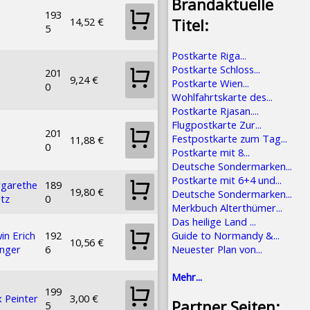
Brandaktuelle
193
14,52 €
Titel:
5
Postkarte Riga...
Postkarte Schloss...
201
9,24 €
Postkarte Wien...
0
Wohlfahrtskarte des...
Postkarte Rjasan....
Flugpostkarte Zur...
201
Festpostkarte zum Tag...
11,88 €
0
Postkarte mit 8...
Deutsche Sondermarken...
Postkarte mit 6+4 und...
garethe
189
19,80 €
Deutsche Sondermarken...
tz
0
Merkbuch Alterthümer...
Das heilige Land ...
Guide to Normandy &...
in Erich
192
10,56 €
Neuester Plan von...
nger
6
Mehr...
199
 Peinter
3,00 €
Partner Seiten:
5