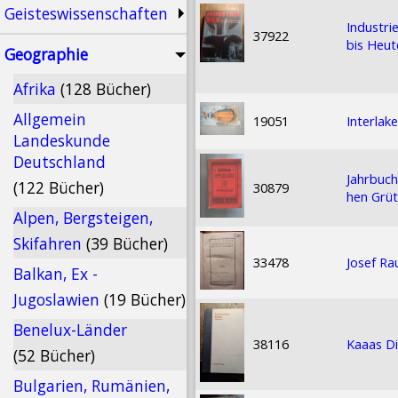
Geisteswissenschaften
Industri
37922
bis Heut
Geographie
Afrika
(128 Bücher)
Allgemein
19051
Interlak
Landeskunde
Deutschland
Jahrbuch
(122 Bücher)
30879
hen Grüt
Alpen, Bergsteigen,
Skifahren
(39 Bücher)
33478
Josef Ra
Balkan, Ex -
Jugoslawien
(19 Bücher)
Benelux-Länder
38116
Kaaas Di
(52 Bücher)
Bulgarien, Rumänien,