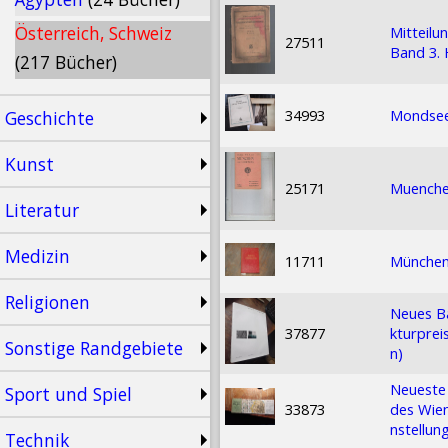
Österreich, Schweiz
Mitteilu
27511
Band 3. 
(217 Bücher)
34993
Mondsee
Geschichte
Kunst
25171
Muenchen
Literatur
Medizin
11711
München 
Religionen
Neues Ba
37877
kturprei
Sonstige Randgebiete
n)
Neueste 
Sport und Spiel
33873
des Wien
nstellun
Technik