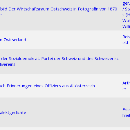
ger
ebild Der Wirtschaftsraum Ostschweiz in Fotografien von 1870
/ St
e
s (H
Wot
Will
Rei
en Zwitserland
ekt
 der Sozialdemokrat. Partei der Schweiz und des Schweizerisc
livereins
Art
uch Erinnerungen eines Offiziers aus Altösterreich
er
Frie
alektgedichte
hlei