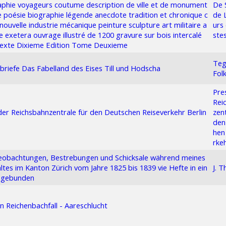
phie voyageurs coutume description de ville et de monument
De 
re poésie biographie légende anecdote tradition et chronique c
de 
nouvelle industrie mécanique peinture sculpture art militaire a
urs 
re exetera ouvrage illustré de 1200 gravure sur bois intercalé
ste
texte Dixieme Edition Tome Deuxieme
Teg
riefe Das Fabelland des Eises Till und Hodscha
Fol
Pre
Rei
er Reichsbahnzentrale für den Deutschen Reiseverkehr Berlin
zent
den
hen
rke
eobachtungen, Bestrebungen und Schicksale während meines
ltes im Kanton Zürich vom Jahre 1825 bis 1839 vie Hefte in ein
J. T
 gebunden
n Reichenbachfall - Aareschlucht