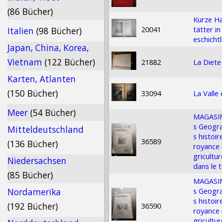
(86 Bücher)
Kurze Ha
20041
tätter i
Italien
(98 Bücher)
eschicht
Japan, China, Korea,
Vietnam
(122 Bücher)
21882
La Diete
Karten, Atlanten
(150 Bücher)
33094
La Valle
Meer
(54 Bücher)
MAGASIN 
s Geogra
Mitteldeutschland
s histoi
36589
(136 Bücher)
royance 
gricultu
Niedersachsen
dans le 
(85 Bücher)
MAGASIN 
s Geogra
Nordamerika
s histoi
(192 Bücher)
36590
royance 
gricultu