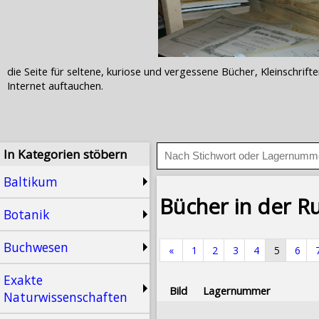
die Seite für seltene, kuriose und vergessene Bücher, Kleinschr
Internet auftauchen.
In Kategorien stöbern
Baltikum
Bücher in der Ru
Botanik
Buchwesen
«
1
2
3
4
5
6
Exakte
Bild
Lagernummer
Naturwissenschaften