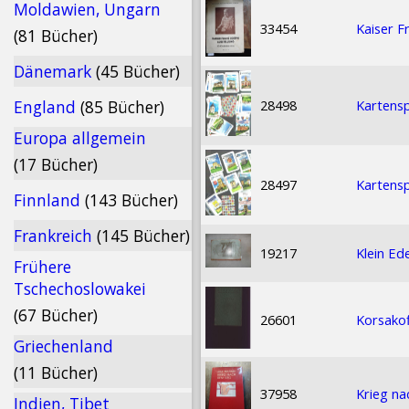
Moldawien, Ungarn
33454
Kaiser F
(81 Bücher)
Dänemark
(45 Bücher)
28498
Kartensp
England
(85 Bücher)
Europa allgemein
(17 Bücher)
28497
Kartensp
Finnland
(143 Bücher)
Frankreich
(145 Bücher)
19217
Klein Ed
Frühere
Tschechoslowakei
(67 Bücher)
26601
Korsakof
Griechenland
(11 Bücher)
37958
Krieg na
Indien, Tibet