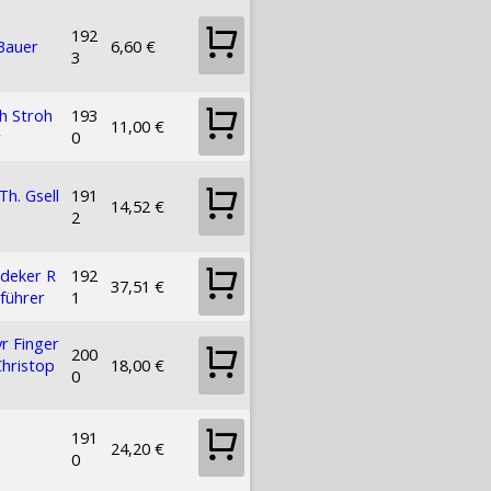
192
Bauer
6,60 €
3
ch Stroh
193
11,00 €
r
0
Th. Gsell
191
14,52 €
2
deker R
192
37,51 €
eführer
1
r Finger
200
Christop
18,00 €
0
191
24,20 €
0