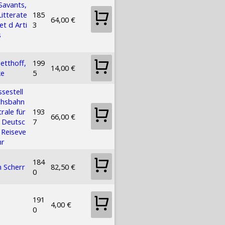
Savants,
Litterate
185
64,00 €
et d Arti
3
s
etthoff,
199
14,00 €
ke
5
ssestell
chsbahn
rale für
193
66,00 €
 Deutsc
7
 Reiseve
hr
184
h Scherr
82,50 €
0
191
4,00 €
0