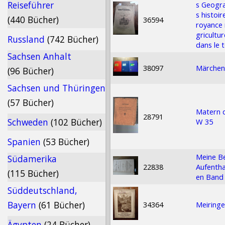
Reiseführer
s Geogra
s histoi
(440 Bücher)
36594
royance 
gricultu
Russland
(742 Bücher)
dans le 
Sachsen Anhalt
38097
Märchenb
(96 Bücher)
Sachsen und Thüringen
(57 Bücher)
Matern d
28791
Schweden
(102 Bücher)
W 35
Spanien
(53 Bücher)
Meine B
Südamerika
22838
Aufentha
(115 Bücher)
en Band
Süddeutschland,
Bayern
(61 Bücher)
34364
Meiringe
Ägypten
(24 Bücher)