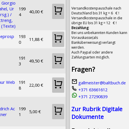
, Giorgio
Versandkostenpauschale nach
ahel, Ur
199
40,00 €
Deutschland bis 31 kg = 6 € !
rsg.) /
4
Versandkostenpauschale in die
treng,
übrige EU bis 31 kg = 12 € !
i (Texte)
Bezahlung
:
Bei uns unbekannten Kunden kann
seprosp
193
Vorauskasse(als
11,88 €
0
Banküberweisung) verlangt
werden.
Auch Paypal oder andere
Zahlungsarten möglich.
191
49,50 €
3
Fragen?
hur Web
191
gallmeister@baltbuch.de
22,00 €
8
+371 63661612
+371 27290839
Zur Rubrik Digitale
drich Ac
199
5,00 €
tner
1
Dokumente