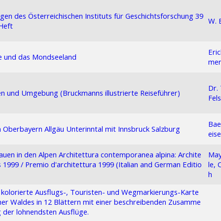
ngen des Österreichischen Instituts für Geschichtsforschung 39
W. 
Heft
Eri
 und das Mondseeland
me
Dr. 
 und Umgebung (Bruckmanns illustrierte Reiseführer)
Fels
Bae
Oberbayern Allgäu Unterinntal mit Innsbruck Salzburg
eis
uen in den Alpen Architettura contemporanea alpina: Archite
May
s 1999 / Premio d'architettura 1999 (Italian and German Editio
le, 
h
kolorierte Ausflugs-, Touristen- und Wegmarkierungs-Karte
er Waldes in 12 Blättern mit einer beschreibenden Zusamme
g der lohnendsten Ausflüge.