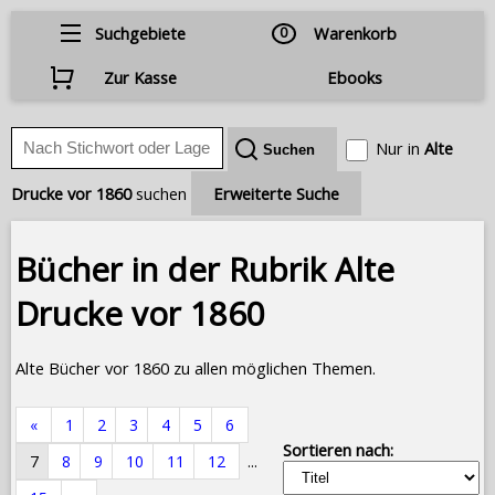
Suchgebiete
0
Warenkorb
Zur Kasse
Ebooks
Nur in
Alte
Drucke vor 1860
suchen
Erweiterte Suche
Bücher in der Rubrik Alte
Drucke vor 1860
Alte Bücher vor 1860 zu allen möglichen Themen.
«
1
2
3
4
5
6
Sortieren nach:
7
8
9
10
11
12
...