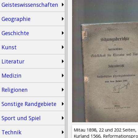
Geisteswissenschaften
Geographie
Geschichte
Kunst
Literatur
Medizin
Religionen
Sonstige Randgebiete
Sport und Spiel
Mitau 1898, 22 und 202 Seiten,
Technik
Kurland 1566, Reformationspro