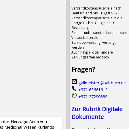
Versandkostenpauschale nach
Deutschland bis 31 kg = 6 € !
Versandkostenpauschale in die
übrige EU bis 31 kg = 12 € !
Bezahlung
:
Bei uns unbekannten Kunden kann
Vorauskasse(als
Banküberweisung) verlangt
werden.
Auch Paypal oder andere
Zahlungsarten möglich.
Fragen?
gallmeister@baltbuch.de
+371 63661612
+371 27290839
Zur Rubrik Digitale
Dokumente
nkünfte Herzogin Anna von
as Medicinal Wesen Kurlands