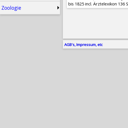
bis 1825 incl. Ärztelexikon 136 S
Zoologie
AGB's, Impressum, etc