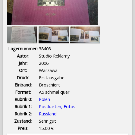
Lagernummer:
38403
Autor:
Studio Reklamy
Jahr:
2006
Ort:
Warzawa
Druck:
Erstausgabe
Einband:
Broschiert
Format:
A5 schmal quer
Rubrik 0:
Polen
Rubrik 1:
Postkarten, Fotos
Rubrik 2:
Russland
Zustand:
Sehr gut
Preis:
15,00 €