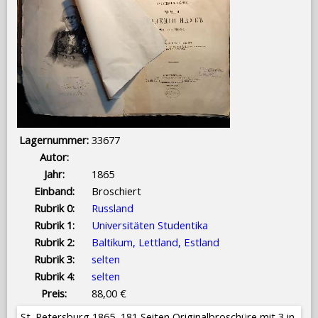
Lagernummer:
33677
Autor:
Jahr:
1865
Einband:
Broschiert
Rubrik 0:
Russland
Rubrik 1:
Universitäten Studentika
Rubrik 2:
Baltikum, Lettland, Estland
Rubrik 3:
selten
Rubrik 4:
selten
Preis:
88,00 €
St. Petersburg 1865, 181 Seiten Originalbroschüre mit 3 in