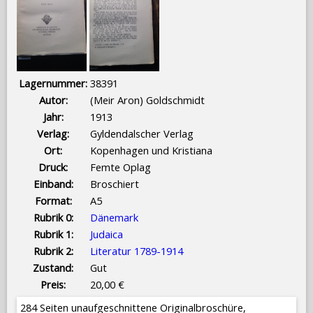
Lagernummer:
38391
Autor:
(Meir Aron) Goldschmidt
Jahr:
1913
Verlag:
Gyldendalscher Verlag
Ort:
Kopenhagen und Kristiana
Druck:
Femte Oplag
Einband:
Broschiert
Format:
A5
Rubrik 0:
Dänemark
Rubrik 1:
Judaica
Rubrik 2:
Literatur 1789-1914
Zustand:
Gut
Preis:
20,00 €
284 Seiten unaufgeschnittene Originalbroschüre,