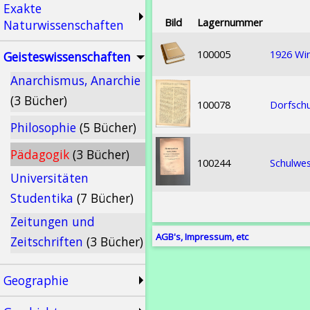
Exakte
Bild
Lagernummer
Naturwissenschaften
100005
1926 Win
Geisteswissenschaften
Anarchismus, Anarchie
(3 Bücher)
100078
Dorfschu
Philosophie
(5 Bücher)
Pädagogik
(3 Bücher)
100244
Schulwes
Universitäten
Studentika
(7 Bücher)
Zeitungen und
AGB's, Impressum, etc
Zeitschriften
(3 Bücher)
Geographie