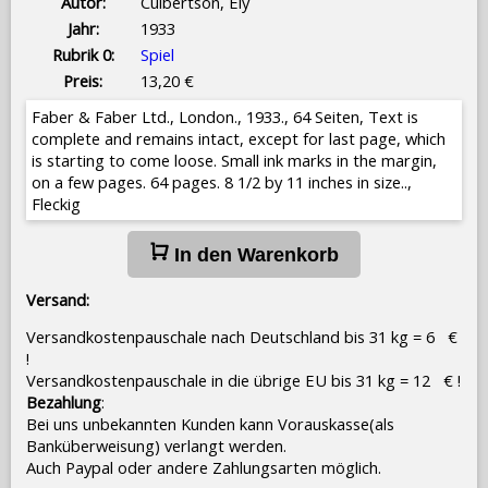
Autor:
Culbertson, Ely
Jahr:
1933
Rubrik 0:
Spiel
Preis:
13,20 €
Faber & Faber Ltd., London., 1933., 64 Seiten, Text is
complete and remains intact, except for last page, which
is starting to come loose. Small ink marks in the margin,
on a few pages. 64 pages. 8 1/2 by 11 inches in size..,
Fleckig
In den Warenkorb
Versand:
Versandkostenpauschale nach Deutschland bis 31 kg = 6 €
!
Versandkostenpauschale in die übrige EU bis 31 kg = 12 € !
Bezahlung
:
Bei uns unbekannten Kunden kann Vorauskasse(als
Banküberweisung) verlangt werden.
Auch Paypal oder andere Zahlungsarten möglich.